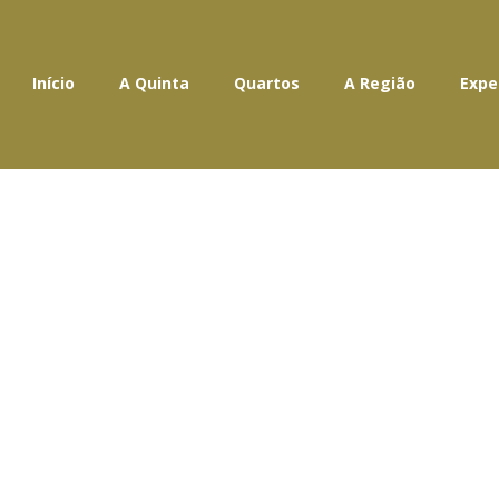
Início
A Quinta
Quartos
A Região
Expe