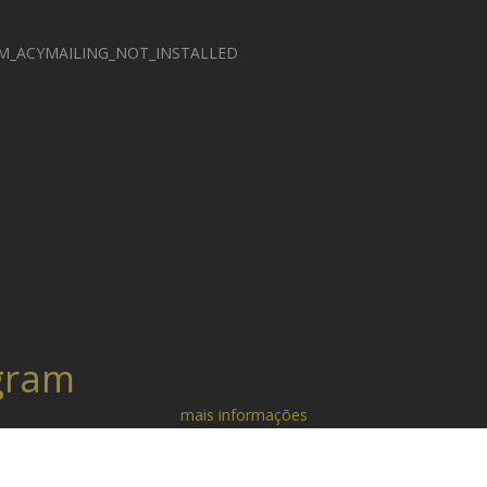
_ACYMAILING_NOT_INSTALLED
kies. Ao navegar estará a concordar com a sua utilização.
gram
mais informações
_ACYMAILING_NOT_INSTALLED