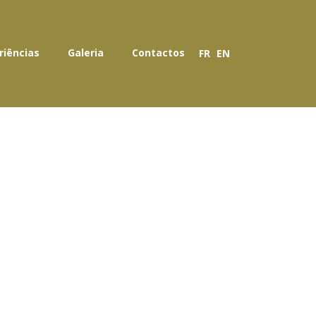
Escolha o seu idioma
riências
Galeria
Contactos
FR
EN