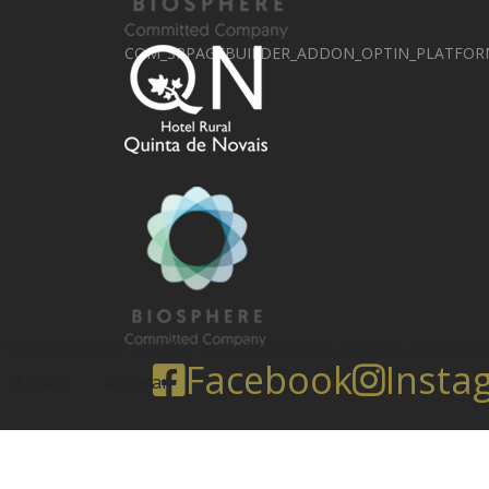
COM_SPPAGEBUILDER_ADDON_OPTIN_PLATFORM
Para proporcionar a melhor experiência on-line, este site utiliza coo
Facebook
Insta
Aceitar
Recusar
RNET nº 1658
COM_SPPAGEBUILDER_ADDON_OPTIN_PLATFORM